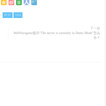
：
PCS7
V9.0
下一篇
WebNavigator提示“The server is currently in Demo Mode”怎么
办？