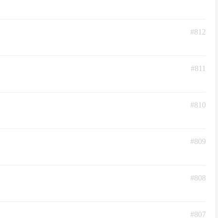
#812
#811
#810
#809
#808
#807