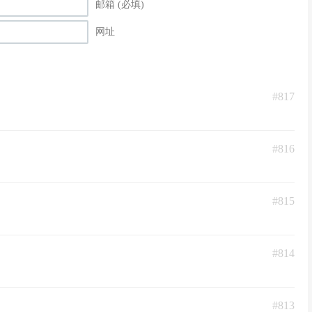
邮箱 (必填)
网址
#817
#816
#815
#814
#813