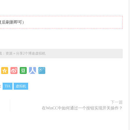
复后刷新即可）
载：
资源
»
分享2个博途虚拟机
：
TIA
虚拟机
下一篇
在WinCC中如何通过一个按钮实现开关操作？