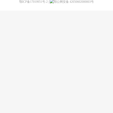
鄂ICP备17019951号-2
|
鄂公网安备 42050602000003号