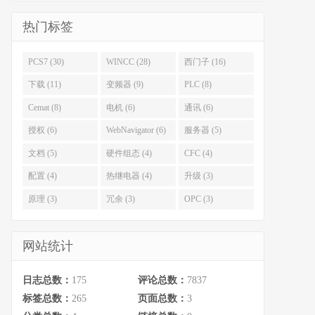
热门标签
PCS7 (30)
WINCC (28)
西门子 (16)
下载 (11)
变频器 (9)
PLC (8)
Cemat (8)
电机 (6)
通讯 (6)
授权 (6)
WebNavigator (6)
服务器 (5)
文档 (5)
硬件组态 (4)
CFC (4)
配置 (4)
热继电器 (4)
升级 (3)
原理 (3)
冗余 (3)
OPC (3)
网站统计
日志总数：
175
评论总数：
7837
标签总数：
265
页面总数：
3