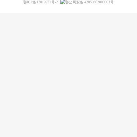
鄂ICP备17019951号-2
|
鄂公网安备 42050602000003号