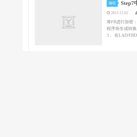
Ste
编程
2015-12-02
将FB进行加密：
程序块生成转换为源
3． 在LAD/FB