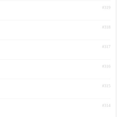
#319
#318
#317
#316
#315
#314