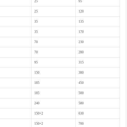
25
95
25
120
35
135
35
170
70
230
70
280
95
315
150
380
185
450
185
500
240
580
150×2
630
150×2
700