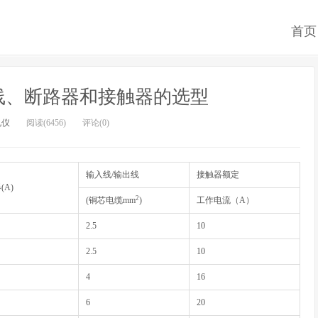
首页
线、断路器和接触器的选型
电仪
阅读(6456)
评论(0)
输入线/输出线
接触器额定
(A)
2
(铜芯电缆mm
)
工作电流（A）
2.5
10
2.5
10
4
16
6
20