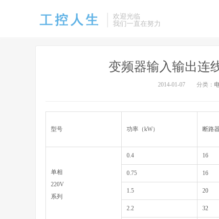
欢迎光临
我们一直在努力
变频器输入输出连
2014-01-07
分类：
型号
功率（kW）
断路器
0.4
16
单相
0.75
16
220V
1.5
20
系列
2.2
32