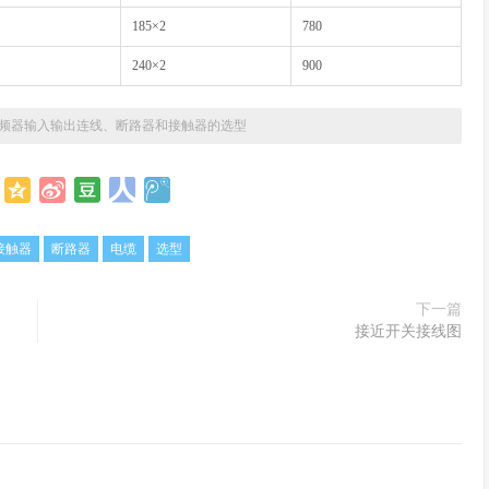
185×2
780
240×2
900
频器输入输出连线、断路器和接触器的选型
接触器
断路器
电缆
选型
下一篇
接近开关接线图