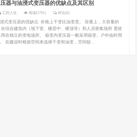
变压器与油浸式变压器的优缺点及其区别
工控人生
阅读(5791)
评论(0)
浸式变压器的优缺点: 价格上干变比油变贵。 容量上，大容量的
 在综合建筑内（地下室、楼层中、楼顶等）和人员密集场所 需使
采用在独立的变电场所。 箱变内变压器一般采用箱变。户外临时用
。 在建设时根据空间来选择干变和油变，空间较…