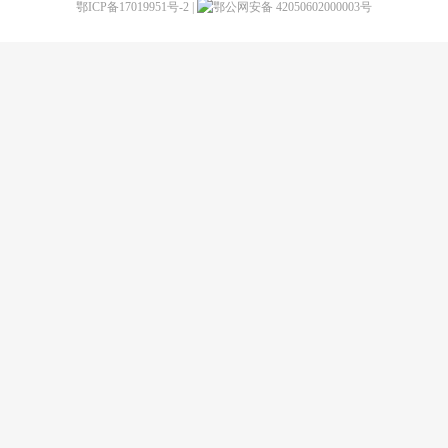
鄂ICP备17019951号-2
|
鄂公网安备 42050602000003号